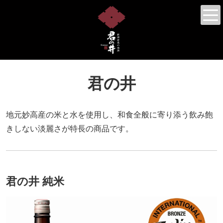
君の井
地元妙高産の米と水を使用し、和食全般に寄り添う飲み飽
きしない淡麗さが特長の商品です。
君の井 純米