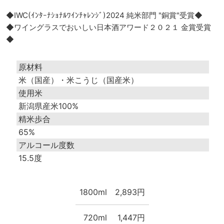
◆IWC(ｲﾝﾀｰﾅｼｮﾅﾙﾜｲﾝﾁｬﾚﾝｼﾞ)2024 純米部門 "銅賞"受賞◆
◆ワイングラスでおいしい日本酒アワード２０２１ 金賞受賞
◆
原材料
米（国産）・米こうじ（国産米）
使用米
新潟県産米100%
精米歩合
65%
アルコール度数
15.5度
1800ml
2,893円
720ml
1,447円